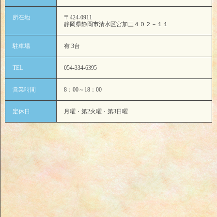
所在地
〒424-0911
静岡県静岡市清水区宮加三４０２－１１
駐車場
有 3台
TEL
054-334-6395
営業時間
8：00～18：00
定休日
月曜・第2火曜・第3日曜